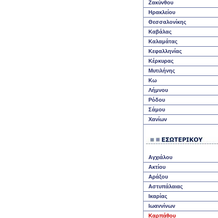
Z
α
κ
ύνθου
Ηρακλείου
Θεσσαλονίκης
K
αβάλας
K
αλαμάτας
K
εφαλληνίας
K
έρκυρας
Μυτιλήνης
Kω
Λήμνου
Ρόδου
Σάμου
Χανίων
A
γχιάλου
A
κτίου
A
ράξου
A
στυπάλαιας
I
καρίας
I
ωαννίνων
Kαρπάθου