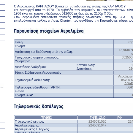
Ο Αερολιμένας ΚΑΡΠΑΘΟΥ βρίσκεται νοτιοδυτικά της πόλης της ΚΑΡΠΑΘΟΥ
και λειτουργεί απο το 1970. Το εμβαδόν των κτιριακών του εγκαταστάσεων είναι
1986 είναι σε χρήση ο διάδρομος 012/030 με διαστάσεις 2100μ Χ 30μ.
Στον αερολιμένα εκτελούνται τακτικές πτήσεις εσωτερικού απο την Ο.Α.. Τη
εκτελούνται και πολλές πτήσεις Charter, που συνδέουν την Κάρπαθο μέ χώρες του
Πόλη
:
Κ
ά
Όνομα
:
13,9Κ
m
N
Απόσταση και διεύθυνση από την πόλη
:
π
Γεωγραφικό σημείο αναφοράς
:
352500
Υψόμετρο:
Κατεύθυνση:
1
Διαστάσεις Διαδρόμου
:
Διαστάσεις:
21
θέσεις Στάθμευσης Αεροσκαφών
:
Αερολιμέ
Ταχυδρομική διεύθυνση:
85700
ΔΩΔΕ
T
ηλεγραφική διεύθυνση
AFTN:
LGK
e-mail:
Όνομα ΙΑΤΑ
:
ΓΡΑΦΕΙΟ
Τ
ΗΛΕΦΩΝΟ
FAX
Τηλεφωνικό κέντρο
:
2245091020
22
Αερολιμενάρχης:
2245091047
Αερολιμενικός Έλεγχος:
-