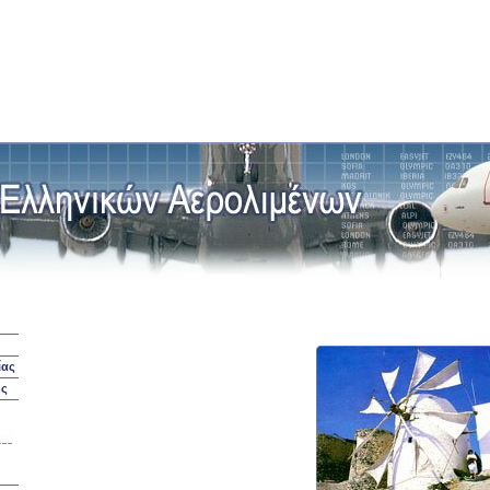
ίας
ής