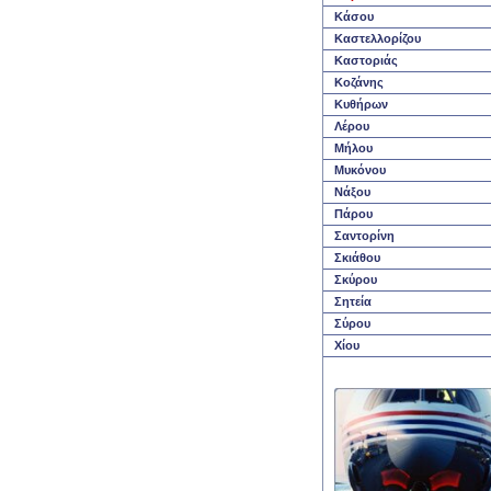
Kάσου
K
αστελλορίζου
K
αστοριάς
K
οζάνης
K
υθήρων
Λέρου
M
ήλου
Mυκόνου
N
άξου
Πάρου
Σαντορίνη
Σκιάθου
Σκύρου
Σητεία
Σύρου
Χίου