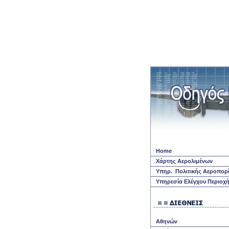
Home
Χάρτης Αερολιμένων
Yπηρ.
Πολιτικής Αεροπορ
Yπηρεσία Ελέγχου Περιοχ
A
θηνών