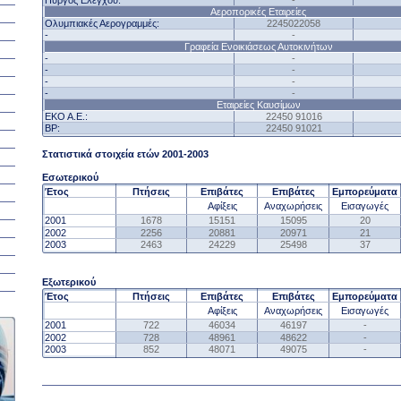
Πύργος Ελέγχου:
-
Αεροπορικές Εταιρείες
Ολυμπιακές Αερογραμμές:
2245022058
-
-
Γραφεία Ενοικιάσεως Αυτοκινήτων
-
-
-
-
-
-
-
-
Εταιρείες Καυσίμων
EKO A.E.
:
22450 91016
ΒΡ:
22450 91021
Στατιστικά στοιχεία ετών
2001
-2003
Εσωτερικού
Έτος
Πτήσεις
Επιβάτες
Επιβάτες
Εμπορεύματα
Αφίξεις
Αναχωρήσεις
Εισαγωγές
2001
1678
15151
15095
20
2002
2256
20881
20971
2
1
2003
2463
24229
25498
37
Εξωτερικού
Έτος
Πτήσεις
Επιβάτες
Επιβάτες
Εμπορεύματα
Αφίξεις
Αναχωρήσεις
Εισαγωγές
2001
722
4
6034
4
6197
-
2002
728
4
8961
4
8622
-
2003
852
48071
49075
-