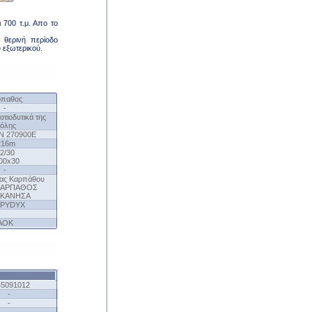
 700 τ.μ. Απο το
 θερινή περίοδο
 εξωτερικού.
ρπαθος
-
οτιοδυτικά της
όλης
Ν 270900Ε
216
m
2/30
00x30
-
νας Καρπάθου
 ΚΑΡΠΑΘΟΣ
ΚΑΝΗΣΑ
PYDYX
AOK
45091012
-
-