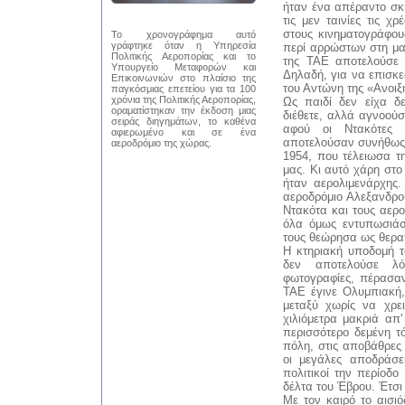
ήταν ένα απέραντο σκ
τις μεν ταινίες τις 
στους κινηματογράφους
Το χρονογράφημα αυτό
γράφτηκε όταν η Υπηρεσία
περί αρρώστων στη μα
Πολιτικής Αεροπορίας και το
της ΤΑΕ αποτελούσε 
Υπουργείο Μεταφορών και
Δηλαδή, για να επισκ
Επικοινωνιών στο πλαίσιο της
του Αντώνη της «Ανοιξ
παγκόσμιας επετείου για τα 100
χρόνια της Πολιτικής Αεροπορίας,
Ως παιδί δεν είχα δ
οραματίστηκαν την έκδοση μιας
διέθετε, αλλά αγνοού
σειράς διηγημάτων, το καθένα
αφού οι Ντακότες ή
αφιερωμένο και σε ένα
αποτελούσαν συνήθως α
αεροδρόμιο της χώρας.
1954, που τέλειωσα τ
μας. Κι αυτό χάρη στ
ήταν αερολιμενάρχης.
αεροδρόμιο Αλεξανδρο
Ντακότα και τους αερ
όλα όμως εντυπωσιάστ
τους θεώρησα ως θερα
Η κτηριακή υποδομή τ
δεν αποτελούσε λό
φωτογραφίες, πέρασαν
ΤΑΕ έγινε Ολυμπιακή,
μεταξύ χωρίς να χρε
χιλιόμετρα μακριά απ
περισσότερο δεμένη τό
πόλη, στις αποβάθρες
οι μεγάλες αποδράσε
πολιτικοί την περίοδ
δέλτα του Έβρου. Έτσι 
Με τον καιρό το αισι