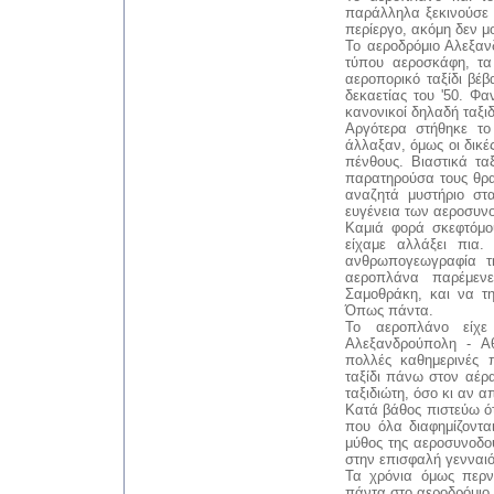
παράλληλα ξεκινούσε 
περίεργο, ακόμη δεν μ
Το αεροδρόμιο Αλεξαν
τύπου αεροσκάφη, τα
αεροπορικό ταξίδι βέβ
δεκαετίας του '50. Φαν
κανονικοί δηλαδή ταξι
Αργότερα στήθηκε τ
άλλαξαν, όμως οι δικέ
πένθους. Βιαστικά τα
παρατηρούσα τους θρα
αναζητά μυστήριο στ
ευγένεια των αεροσυν
Καμιά φορά σκεφτόμο
είχαμε αλλάξει πια
ανθρωπογεωγραφία τ
αεροπλάνα παρέμεν
Σαμοθράκη, και να τ
Όπως πάντα.
Το αεροπλάνο είχε
Αλεξανδρούπολη - Αθή
πολλές καθημερινές π
ταξίδι πάνω στον αέρ
ταξιδιώτη, όσο κι αν α
Κατά βάθος πιστεύω ότ
που όλα διαφημίζοντα
μύθος της αεροσυνοδού
στην επισφαλή γενναιό
Τα χρόνια όμως περν
πάντα στο αεροδρόμιο 