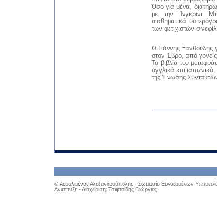
Όσο για μένα, διατηρ
με την Ίνγκριντ Μπ
αισθηματικά υστερόγ
των φετιχιστών σινεφίλ
Ο Γιάννης Ξανθούλης 
στον Έβρο, από γονεί
Τα βιβλία του μεταφρά
αγγλικά και ιαπωνικά. 
της Ένωσης Συντακτώ
©
Αερολιμένας Αλεξανδρούπολης - Σωματείο Εργαζομένων Υπηρεσία
Ανάπτυξη - Διαχείριση: Τσιφτσίδης Γεώργιος