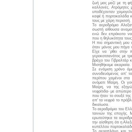
ζωή μας μαζί με τη φή
καλλονές. Ατρόμητες 
υποδέχονταν χαμογελα
καφέ ή πορτοκαλάδα κ
τους με χάρη περισσή.
Το αεροδρόμιο Αλεξα
σωστή αίθουσα αναμον
ενώ δεν επρόκειτο να
που η θηλυκότητα του
Η πιο σημαντική μου 
όταν μόνος μου πήγα 
Είχε να
΄
ρθει στην 
γεροκοτσανάτος με τρε
βράχο του Γιβραλτάρ 
Μισηθήκαμε ακαριαία.
Σε ενάμιση χρόνο όμ
συνοδευόμενος απ' το
περίπου χαμένοι στα
ονόματι Μαίρη. Οι γο
Μαίρη, να της εξηγώ
νεφρίτιδα- με απώτερ
που ήταν το σουξέ της 
απ' τα νεφρά το πρόβλ
δικαίωσα.
Το αεροδρόμιο του Ελ
ταινιών της εποχής. 
ερωτεύτηκα τα αεροδρ
την αίσθηση ότι η Αλε
κυπέλλου πορτοκαλάδας
Το αεροπλάνο και το