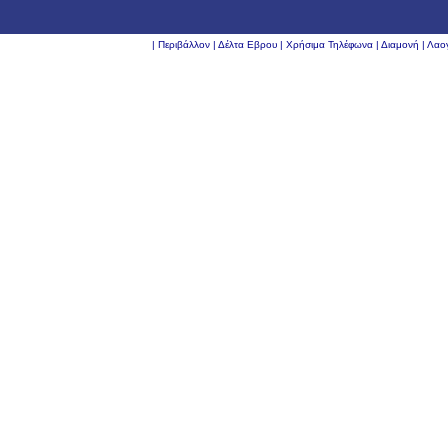
|
Περιβάλλον
|
Δέλτα Εβρου
|
Χρήσιμα Τηλέφωνα
|
Διαμονή
|
Λαο